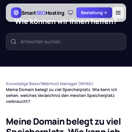
Skip to main content
Smart
SEO
Hosting
Bestellung
Wie können wir Ihnen helfen?
Knowledge Base
/
WebHost Manager (WHM)
/
Meine Domain belegt zu viel Speicherplatz. Wie kann ich
sehen, welches Verzeichnis den meisten Speicherplatz
verbraucht?
Meine Domain belegt zu viel
Speicherplatz. Wie kann ich